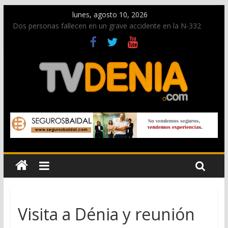
lunes, agosto 10, 2026
Dos personas fallecen en un grave accidente en la N-332
entre Benissa y Calp
Dénia prepara un dispositivo especial con motivo del eclipse
solar del 12 de agosto
La Guardia Civil desarticula en Calpe una red que robó
centenares de joyas valoradas en un millón de euros – Vídeo
Opinión: Gent de Dénia exige al Ayuntamiento que se
posicione ante la reforma del Reglamento de Costas del
MITECO
Nacen las primeras tortugas de Diana y eclosionan otras no
identificadas en la playa de Les Deveses
Visita a Dénia y reunión