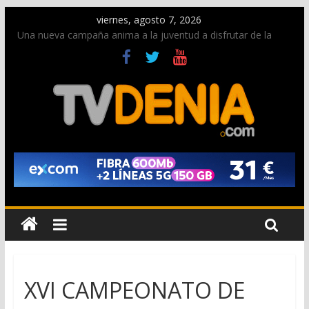
viernes, agosto 7, 2026
Una nueva campaña anima a la juventud a disfrutar de la
fiesta sin alcohol
Paco Adsuar dona al Arxiu de Dénia más de 50.000 imágenes
de la memoria visual de la ciudad
La Entraeta Festera llena de ambiente la calle Marqués de
Campo con la recepción a la Capitanía Cristiana
El XII Festival de Jazz de Dénia reunirá durante agosto a
figuras nacionales e internacionales en los Jardins de
Torrecremada
Los Moros y Cristianos 2026 reciben las llaves de la ciudad y
dan inicio a las fiestas en Dénia
XVI CAMPEONATO DE