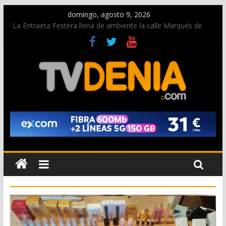
domingo, agosto 9, 2026
La Entraeta Festera llena de ambiente la calle Marqués de
Campo con la recepción a la Capitanía Cristiana
Dos personas fallecen en un grave accidente en la N-332
entre Benissa y Calp
Una nueva oportunidad para donar sangre en Cruz Roja
Dénia
El bando moro protagonista en la Segunda Entraeta Festera
Paco Adsuar dona al Arxiu de Dénia más de 50.000 imágenes
de la memoria visual de la ciudad