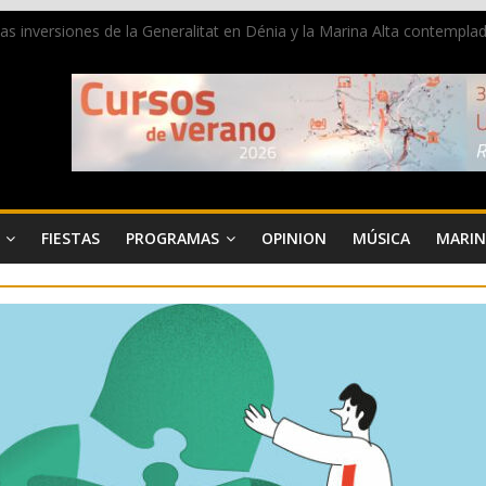
 las inversiones de la Generalitat en Dénia y la Marina Alta contemp
e ambiente la calle Marqués de Campo con la recepción a la Capitanía
Dénia reunirá durante agosto a figuras nacionales e internacionales en
reciben las llaves de la ciudad y dan inicio a las fiestas en Dénia
a juventud a disfrutar de la fiesta sin alcohol
FIESTAS
PROGRAMAS
OPINION
MÚSICA
MARIN