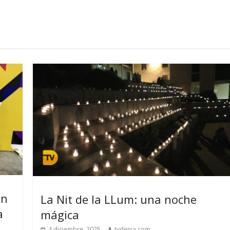
an
La Nit de la LLum: una noche
a
mágica
4 diciembre, 2025
tvdenia.com