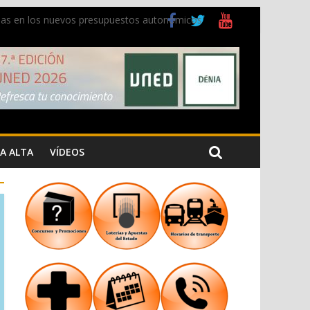
ladas en los nuevos presupuestos autonómicos
 Cristiana
 los Jardins de Torrecremada
A ALTA
VÍDEOS