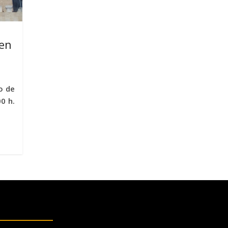
 en
o de
0 h.