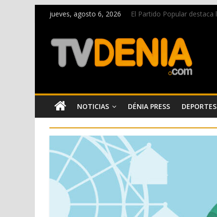
jueves, agosto 6, 2026
El Partido Popular destaca
La Entraeta Festera llena d
El XII Festival de Jazz de 
Los Moros y Cristianos 2026 
Una nueva campaña anima a l
NOTICIAS
DÉNIA PRESS
DEPORTES