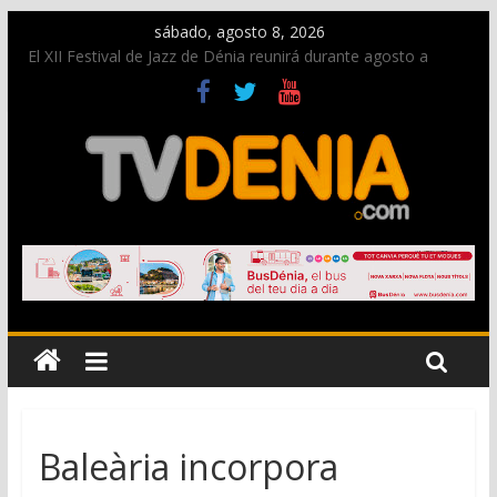
sábado, agosto 8, 2026
El XII Festival de Jazz de Dénia reunirá durante agosto a
figuras nacionales e internacionales en los Jardins de
Torrecremada
Una nueva oportunidad para donar sangre en Cruz Roja
Dénia
El bando moro protagonista en la Segunda Entraeta Festera
Paco Adsuar dona al Arxiu de Dénia más de 50.000 imágenes
de la memoria visual de la ciudad
La Entraeta Festera llena de ambiente la calle Marqués de
Campo con la recepción a la Capitanía Cristiana
Baleària incorpora