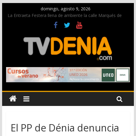
domingo, agosto 9, 2026
La Entraeta Festera llena de ambiente la calle Marqués de
Campo con la recepción a la Capitanía Cristiana
Dos personas fallecen en un grave accidente en la N-332
entre Benissa y Calp
Una nueva oportunidad para donar sangre en Cruz Roja
Dénia
El bando moro protagonista en la Segunda Entraeta Festera
Paco Adsuar dona al Arxiu de Dénia más de 50.000 imágenes
de la memoria visual de la ciudad
El PP de Dénia denuncia