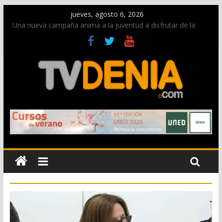
jueves, agosto 6, 2026
Una nueva campaña anima a la juventud a disfrutar de la
fiesta sin alcohol
Paco Adsuar dona al Arxiu de Dénia más de 50.000 imágenes
de la memoria visual de la ciudad
La Entraeta Festera llena de ambiente la calle Marqués de
Campo con la recepción a la Capitanía Cristiana
El XII Festival de Jazz de Dénia reunirá durante agosto a
figuras nacionales e internacionales en los Jardins de
Torrecremada
Los Moros y Cristianos 2026 reciben las llaves de la ciudad y
dan inicio a las fiestas en Dénia