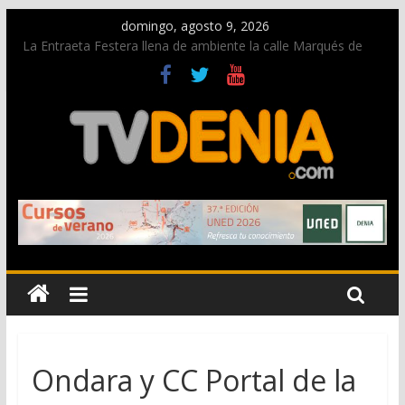
domingo, agosto 9, 2026
La Entraeta Festera llena de ambiente la calle Marqués de
Campo con la recepción a la Capitanía Cristiana
Dos personas fallecen en un grave accidente en la N-332
entre Benissa y Calp
Una nueva oportunidad para donar sangre en Cruz Roja
Dénia
El bando moro protagonista en la Segunda Entraeta Festera
Paco Adsuar dona al Arxiu de Dénia más de 50.000 imágenes
de la memoria visual de la ciudad
Ondara y CC Portal de la