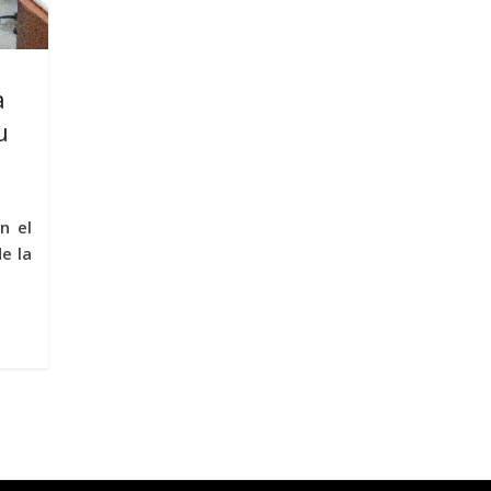
a
u
n el
e la