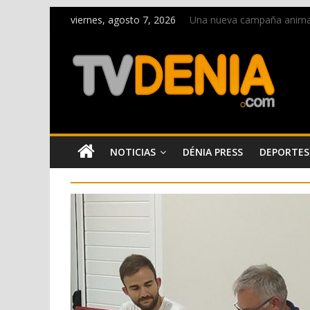
viernes, agosto 7, 2026
Una nueva campaña anima a 
Paco Adsuar dona al Arxiu
La Entraeta Festera llena 
El XII Festival de Jazz de 
Los Moros y Cristianos 2026
NOTICIAS
DÉNIA PRESS
DEPORTES