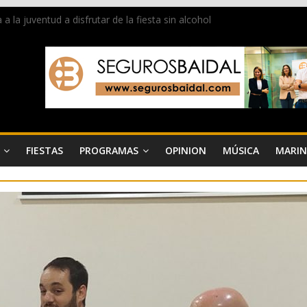
la juventud a disfrutar de la fiesta sin alcohol
 de Dénia más de 50.000 imágenes de la memoria visual de la ciudad
de ambiente la calle Marqués de Campo con la recepción a la Capitaní
Dénia reunirá durante agosto a figuras nacionales e internacionales e
 reciben las llaves de la ciudad y dan inicio a las fiestas en Dénia
FIESTAS
PROGRAMAS
OPINION
MÚSICA
MARIN