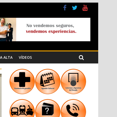
a Cristiana
n los Jardins de Torrecremada
A ALTA
VÍDEOS