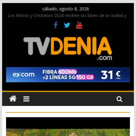
sábado, agosto 8, 2026
Los Moros y Cristianos 2026 reciben las llaves de la ciudad y
dan inicio a las fiestas en Dénia
El bando moro protagonista en la Segunda Entraeta Festera
Paco Adsuar dona al Arxiu de Dénia más de 50.000 imágenes
de la memoria visual de la ciudad
La Entraeta Festera llena de ambiente la calle Marqués de
Campo con la recepción a la Capitanía Cristiana
El XII Festival de Jazz de Dénia reunirá durante agosto a
figuras nacionales e internacionales en los Jardins de
Torrecremada