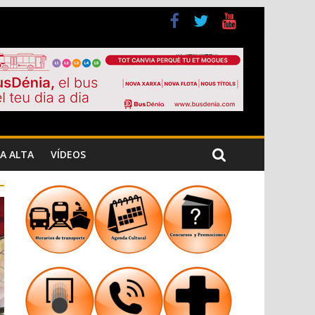
a Cristiana
n los Jardins de Torrecremada
A ALTA
VÍDEOS