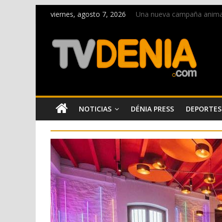
viernes, agosto 7, 2026
Una nueva campaña anima a 
Paco Adsuar dona al Arxiu
La Entraeta Festera llena 
El XII Festival de Jazz de 
Los Moros y Cristianos 2026
NOTICIAS
DÉNIA PRESS
DEPORTES