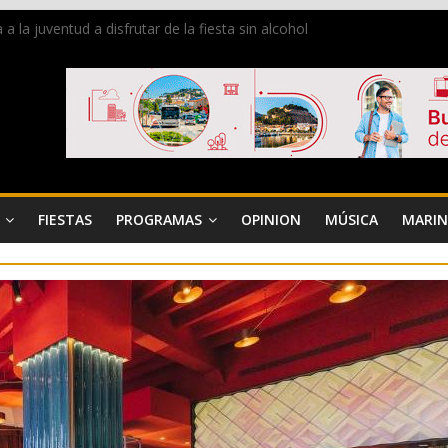
la juventud a disfrutar de la fiesta sin alcohol
 de Dénia más de 50.000 imágenes de la memoria visual de la ciudad
de ambiente la calle Marqués de Campo con la recepción a la Capitaní
Dénia reunirá durante agosto a figuras nacionales e internacionales e
 reciben las llaves de la ciudad y dan inicio a las fiestas en Dénia
FIESTAS
PROGRAMAS
OPINION
MÚSICA
MARIN