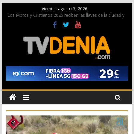
viernes, agosto 7, 2026
Los Moros y Cristianos 2026 reciben las llaves de la ciudad y
dan inicio a las fiestas en Dénia
El bando moro protagonista en la Segunda Entraeta Festera
Paco Adsuar dona al Arxiu de Dénia más de 50.000 imágenes
de la memoria visual de la ciudad
La Entraeta Festera llena de ambiente la calle Marqués de
Campo con la recepción a la Capitanía Cristiana
El XII Festival de Jazz de Dénia reunirá durante agosto a
figuras nacionales e internacionales en los Jardins de
Torrecremada