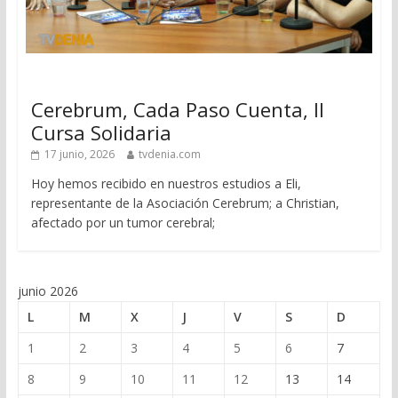
Cerebrum, Cada Paso Cuenta, II
Cursa Solidaria
17 junio, 2026
tvdenia.com
Hoy hemos recibido en nuestros estudios a Eli,
representante de la Asociación Cerebrum; a Christian,
afectado por un tumor cerebral;
junio 2026
L
M
X
J
V
S
D
1
2
3
4
5
6
7
8
9
10
11
12
13
14