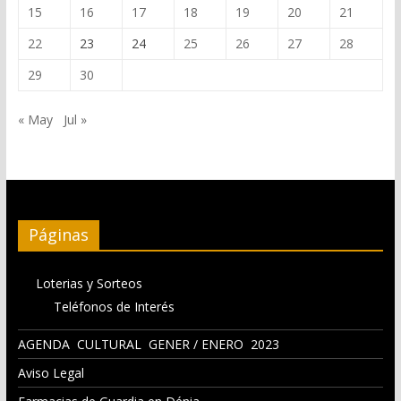
15
16
17
18
19
20
21
22
23
24
25
26
27
28
29
30
« May
Jul »
Páginas
Loterias y Sorteos
Teléfonos de Interés
AGENDA CULTURAL GENER / ENERO 2023
Aviso Legal