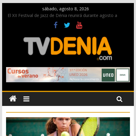
sábado, agosto 8, 2026
El XII Festival de Jazz de Dénia reunirá durante agosto a
figuras nacionales e internacionales en los Jardins de
Torrecremada
Una nueva oportunidad para donar sangre en Cruz Roja
Dénia
El bando moro protagonista en la Segunda Entraeta Festera
Paco Adsuar dona al Arxiu de Dénia más de 50.000 imágenes
de la memoria visual de la ciudad
La Entraeta Festera llena de ambiente la calle Marqués de
Campo con la recepción a la Capitanía Cristiana