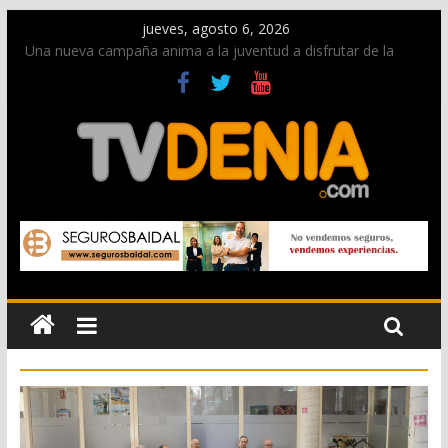
jueves, agosto 6, 2026
Una nueva campaña anima a la juventud a disfrutar de la
fiesta sin alcohol
Paco Adsuar dona al Arxiu de Dénia más de 50.000 imágenes
de la memoria visual de la ciudad
La Entraeta Festera llena de ambiente la calle Marqués de
Campo con la recepción a la Capitanía Cristiana
El XII Festival de Jazz de Dénia reunirá durante agosto a
figuras nacionales e internacionales en los Jardins de
Torrecremada
Los Moros y Cristianos 2026 reciben las llaves de la ciudad y
dan inicio a las fiestas en Dénia