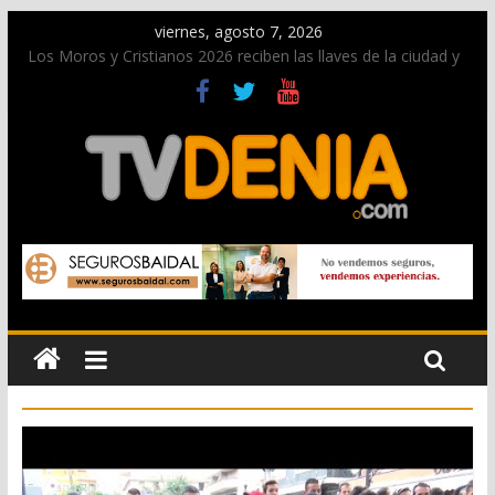
viernes, agosto 7, 2026
Los Moros y Cristianos 2026 reciben las llaves de la ciudad y
dan inicio a las fiestas en Dénia
El bando moro protagonista en la Segunda Entraeta Festera
Paco Adsuar dona al Arxiu de Dénia más de 50.000 imágenes
de la memoria visual de la ciudad
La Entraeta Festera llena de ambiente la calle Marqués de
Campo con la recepción a la Capitanía Cristiana
El XII Festival de Jazz de Dénia reunirá durante agosto a
figuras nacionales e internacionales en los Jardins de
Torrecremada