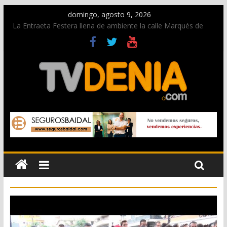
domingo, agosto 9, 2026
La Entraeta Festera llena de ambiente la calle Marqués de
Campo con la recepción a la Capitanía Cristiana
Dos personas fallecen en un grave accidente en la N-332
entre Benissa y Calp
Una nueva oportunidad para donar sangre en Cruz Roja
Dénia
El bando moro protagonista en la Segunda Entraeta Festera
Paco Adsuar dona al Arxiu de Dénia más de 50.000 imágenes
de la memoria visual de la ciudad