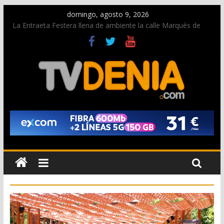
domingo, agosto 9, 2026
La Entraeta Festera llena de ambiente la calle Marqués de
Campo con la recepción a la Capitanía Cristiana
Dos personas fallecen en un grave accidente en la N-332
entre Benissa y Calp
Una nueva oportunidad para donar sangre en Cruz Roja
Dénia
El bando moro protagonista en la Segunda Entraeta Festera
Paco Adsuar dona al Arxiu de Dénia más de 50.000 imágenes
de la memoria visual de la ciudad