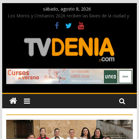
sábado, agosto 8, 2026
Los Moros y Cristianos 2026 reciben las llaves de la ciudad y
dan inicio a las fiestas en Dénia
El bando moro protagonista en la Segunda Entraeta Festera
Paco Adsuar dona al Arxiu de Dénia más de 50.000 imágenes
de la memoria visual de la ciudad
La Entraeta Festera llena de ambiente la calle Marqués de
Campo con la recepción a la Capitanía Cristiana
El XII Festival de Jazz de Dénia reunirá durante agosto a
figuras nacionales e internacionales en los Jardins de
Torrecremada