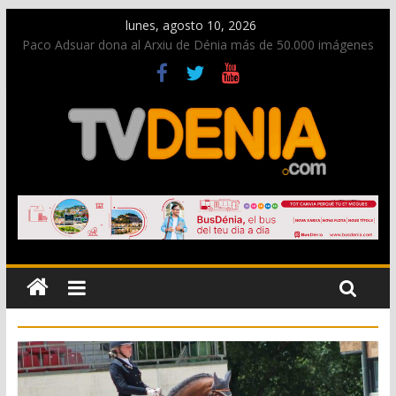
lunes, agosto 10, 2026
Paco Adsuar dona al Arxiu de Dénia más de 50.000 imágenes
de la memoria visual de la ciudad
Nacen las primeras tortugas de Diana y eclosionan otras no
identificadas en la playa de Les Deveses
Dos personas fallecen en un grave accidente en la N-332
entre Benissa y Calp
Una nueva oportunidad para donar sangre en Cruz Roja
Dénia
El bando moro protagonista en la Segunda Entraeta Festera