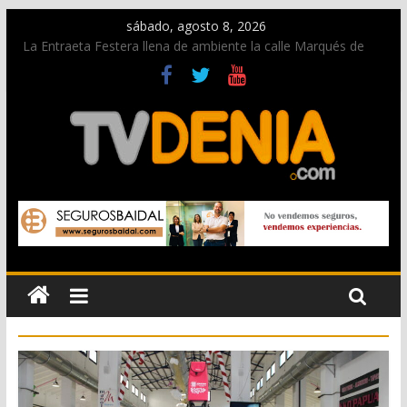
sábado, agosto 8, 2026
La Entraeta Festera llena de ambiente la calle Marqués de
Campo con la recepción a la Capitanía Cristiana
Dos personas fallecen en un grave accidente en la N-332
entre Benissa y Calp
Una nueva oportunidad para donar sangre en Cruz Roja
Dénia
El bando moro protagonista en la Segunda Entraeta Festera
Paco Adsuar dona al Arxiu de Dénia más de 50.000 imágenes
de la memoria visual de la ciudad