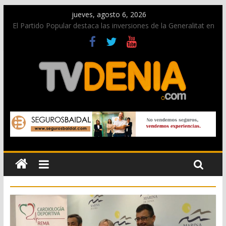
jueves, agosto 6, 2026
El Partido Popular destaca las inversiones de la Generalitat en
Dénia y la Marina Alta contempladas en los nuevos
presupuestos autonómicos
La Entraeta Festera llena de ambiente la calle Marqués de
Campo con la recepción a la Capitanía Cristiana
El XII Festival de Jazz de Dénia reunirá durante agosto a
figuras nacionales e internacionales en los Jardins de
Torrecremada
Los Moros y Cristianos 2026 reciben las llaves de la ciudad y
dan inicio a las fiestas en Dénia
Una nueva campaña anima a la juventud a disfrutar de la
fiesta sin alcohol