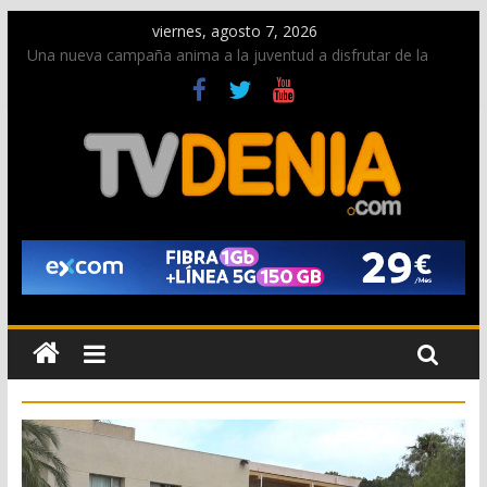
viernes, agosto 7, 2026
Una nueva campaña anima a la juventud a disfrutar de la
fiesta sin alcohol
Paco Adsuar dona al Arxiu de Dénia más de 50.000 imágenes
de la memoria visual de la ciudad
La Entraeta Festera llena de ambiente la calle Marqués de
Campo con la recepción a la Capitanía Cristiana
El XII Festival de Jazz de Dénia reunirá durante agosto a
figuras nacionales e internacionales en los Jardins de
Torrecremada
Los Moros y Cristianos 2026 reciben las llaves de la ciudad y
dan inicio a las fiestas en Dénia