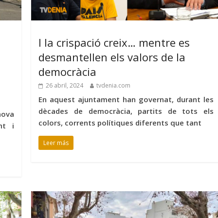
I la crispació creix… mentre es
desmantellen els valors de la
democràcia
26 abril, 2024
tvdenia.com
En aquest ajuntament han governat, durant les
dècades de democràcia, partits de tots els
nova
colors, corrents polítiques diferents que tant
nt i
Leer más