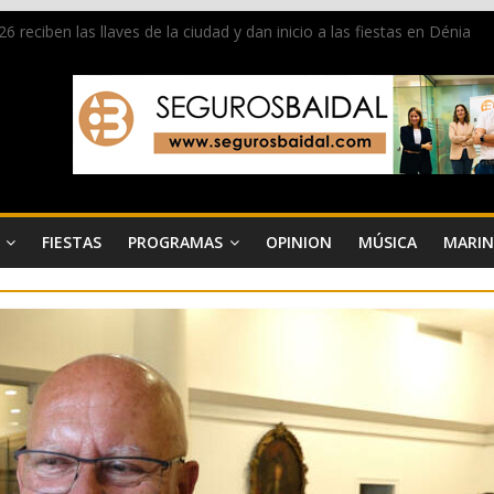
 reciben las llaves de la ciudad y dan inicio a las fiestas en Dénia
a en la Segunda Entraeta Festera
 de Dénia más de 50.000 imágenes de la memoria visual de la ciudad
de ambiente la calle Marqués de Campo con la recepción a la Capitaní
 Dénia reunirá durante agosto a figuras nacionales e internacionales e
FIESTAS
PROGRAMAS
OPINION
MÚSICA
MARIN