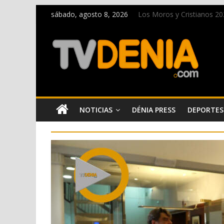
sábado, agosto 8, 2026
Los Moros y Cristianos 2026
El bando moro protagonist
Paco Adsuar dona al Arxiu
La Entraeta Festera llena 
El XII Festival de Jazz de
NOTICIAS
DÉNIA PRESS
DEPORTES