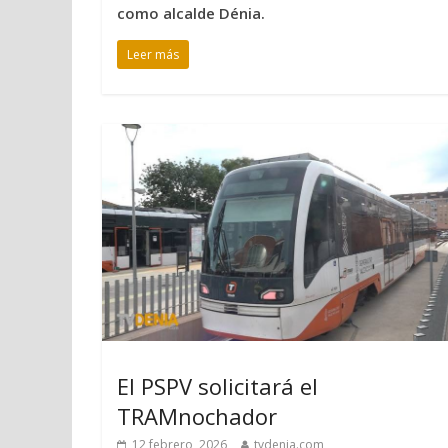
como alcalde Dénia.
Leer más
El PSPV solicitará el
TRAMnochador
12 febrero, 2026
tvdenia.com