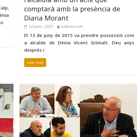
comptarà amb la presència de
alp,
énia
Diana Morant
os
12 junio, 2025
tvdenia.com
El 13 de juny de 2015 va prendre possessió com
a alcalde de Dénia Vicent Grimalt. Deu anys
després i
Leer más