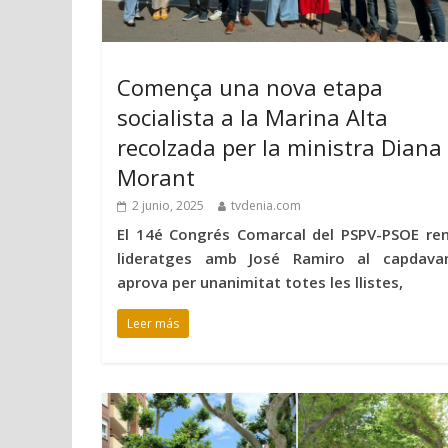
Comença una nova etapa
socialista a la Marina Alta
recolzada per la ministra Diana
Morant
2 junio, 2025
tvdenia.com
El 14é Congrés Comarcal del PSPV-PSOE re
lideratges amb José Ramiro al capdava
aprova per unanimitat totes les llistes,
Leer más