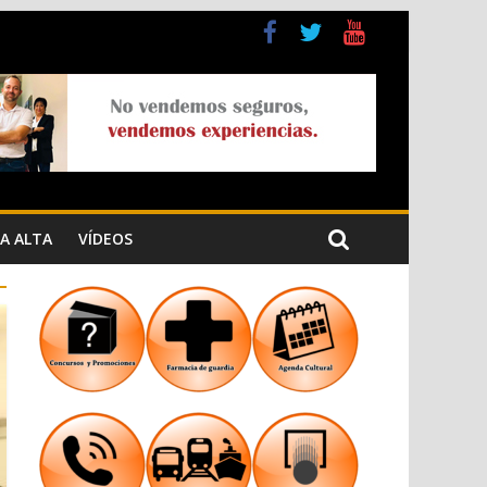
a Cristiana
n los Jardins de Torrecremada
A ALTA
VÍDEOS