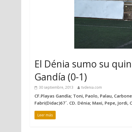
El Dénia sumo su quint
Gandía (0-1)
30 septiembre, 2013
tvdenia.com
CF.Playas Gandía; Toni, Paolo, Palau, Carbonel
Fabri(Didac)67´. CD. Dénia; Maxi, Pepe, Jordi, C
Leer más