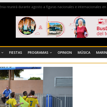
 Dénia reunirá durante agosto a figuras nacionales e internacionales e
ra donar sangre en Cruz Roja Dénia
a en la Segunda Entraeta Festera
 de Dénia más de 50.000 imágenes de la memoria visual de la ciudad
de ambiente la calle Marqués de Campo con la recepción a la Capitaní
FIESTAS
PROGRAMAS
OPINION
MÚSICA
MARIN