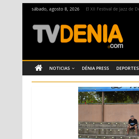
sábado, agosto 8, 2026
El XII Festival de Jazz de
Una nueva oportunidad pa
El bando moro protagonist
Paco Adsuar dona al Arxiu
La Entraeta Festera llena 
NOTICIAS
DÉNIA PRESS
DEPORTES