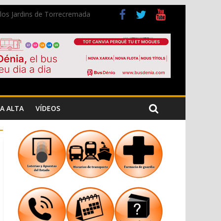
n los Jardins de Torrecremada
a Cristiana
A ALTA
VÍDEOS