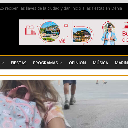
 reciben las llaves de la ciudad y dan inicio a las fiestas en Dénia
a en la Segunda Entraeta Festera
 de Dénia más de 50.000 imágenes de la memoria visual de la ciudad
de ambiente la calle Marqués de Campo con la recepción a la Capitaní
 Dénia reunirá durante agosto a figuras nacionales e internacionales e
FIESTAS
PROGRAMAS
OPINION
MÚSICA
MARIN