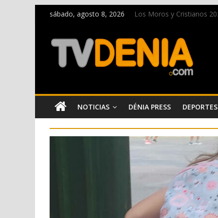
sábado, agosto 8, 2026
Los Moros y Cristianos 2026
El bando moro protagonist
Paco Adsuar dona al Arxiu
La Entraeta Festera llena 
El XII Festival de Jazz de
NOTICIAS
DÉNIA PRESS
DEPORTES