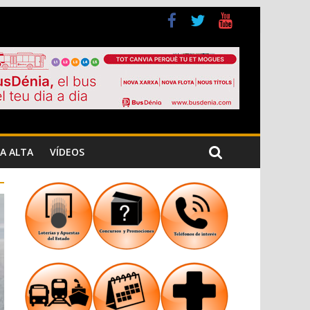
a Cristiana
n los Jardins de Torrecremada
A ALTA
VÍDEOS