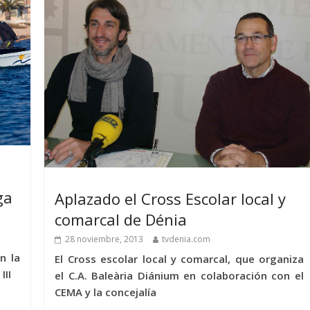
ga
Aplazado el Cross Escolar local y
comarcal de Dénia
28 noviembre, 2013
tvdenia.com
n la
El Cross escolar local y comarcal, que organiza
III
el C.A. Baleària Diánium en colaboración con el
CEMA y la concejalía