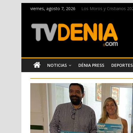
viernes, agosto 7, 2026
Los Moros y Cristianos 2026
El bando moro protagonist
Paco Adsuar dona al Arxiu
La Entraeta Festera llena 
El XII Festival de Jazz de 
NOTICIAS
DÉNIA PRESS
DEPORTES