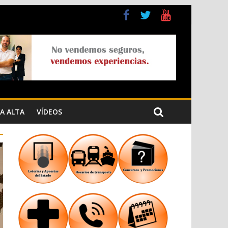
a Cristiana
n los Jardins de Torrecremada
A ALTA
VÍDEOS