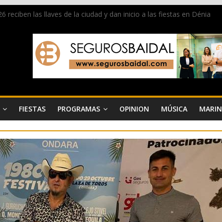
 reciben las llaves de la ciudad y dan inicio a las fiestas en Dénia
a en la Segunda Entraeta Festera
 de Dénia más de 50.000 imágenes de la memoria visual de la ciudad
de ambiente la calle Marqués de Campo con la recepción a la Capitaní
Dénia reunirá durante agosto a figuras nacionales e internacionales e
FIESTAS
PROGRAMAS
OPINION
MÚSICA
MARIN