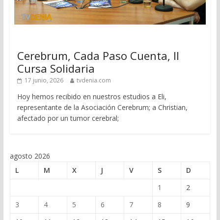
Cerebrum, Cada Paso Cuenta, II
Cursa Solidaria
17 junio, 2026
tvdenia.com
Hoy hemos recibido en nuestros estudios a Eli,
representante de la Asociación Cerebrum; a Christian,
afectado por un tumor cerebral;
agosto 2026
L
M
X
J
V
S
D
1
2
3
4
5
6
7
8
9