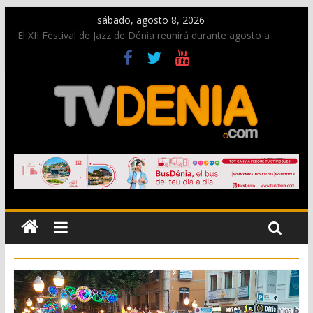
sábado, agosto 8, 2026
El XII Festival de Jazz de Dénia reunirá durante agosto a
figuras nacionales e internacionales en los Jardins de
Torrecremada
Una nueva oportunidad para donar sangre en Cruz Roja
Dénia
El bando moro protagonista en la Segunda Entraeta Festera
Paco Adsuar dona al Arxiu de Dénia más de 50.000 imágenes
de la memoria visual de la ciudad
La Entraeta Festera llena de ambiente la calle Marqués de
Campo con la recepción a la Capitanía Cristiana