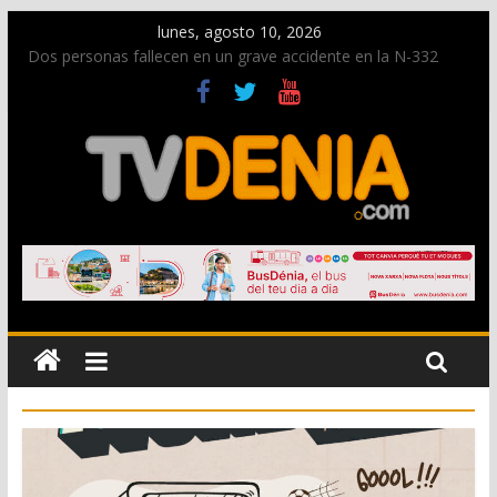
lunes, agosto 10, 2026
Dos personas fallecen en un grave accidente en la N-332
entre Benissa y Calp
Dénia prepara un dispositivo especial con motivo del eclipse
solar del 12 de agosto
La Guardia Civil desarticula en Calpe una red que robó
centenares de joyas valoradas en un millón de euros – Vídeo
Opinión: Gent de Dénia exige al Ayuntamiento que se
posicione ante la reforma del Reglamento de Costas del
MITECO
Nacen las primeras tortugas de Diana y eclosionan otras no
identificadas en la playa de Les Deveses