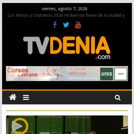
viernes, agosto 7, 2026
Los Moros y Cristianos 2026 reciben las llaves de la ciudad y
dan inicio a las fiestas en Dénia
El bando moro protagonista en la Segunda Entraeta Festera
Paco Adsuar dona al Arxiu de Dénia más de 50.000 imágenes
de la memoria visual de la ciudad
La Entraeta Festera llena de ambiente la calle Marqués de
Campo con la recepción a la Capitanía Cristiana
El XII Festival de Jazz de Dénia reunirá durante agosto a
figuras nacionales e internacionales en los Jardins de
Torrecremada