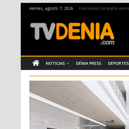
viernes, agosto 7, 2026
Una nueva campaña anima a 
Paco Adsuar dona al Arxiu
La Entraeta Festera llena 
El XII Festival de Jazz de 
Los Moros y Cristianos 2026
NOTICIAS
DÉNIA PRESS
DEPORTES