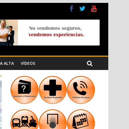
a Cristiana
n los Jardins de Torrecremada
A ALTA
VÍDEOS