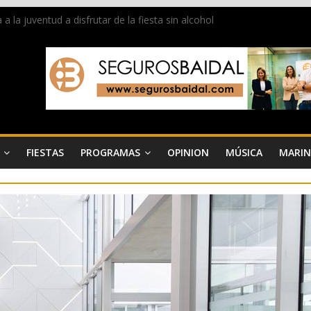
la juventud a disfrutar de la fiesta sin alcohol
 de Dénia más de 50.000 imágenes de la memoria visual de la ciudad
de ambiente la calle Marqués de Campo con la recepción a la Capitaní
Dénia reunirá durante agosto a figuras nacionales e internacionales e
 reciben las llaves de la ciudad y dan inicio a las fiestas en Dénia
FIESTAS
PROGRAMAS
OPINION
MÚSICA
MARIN