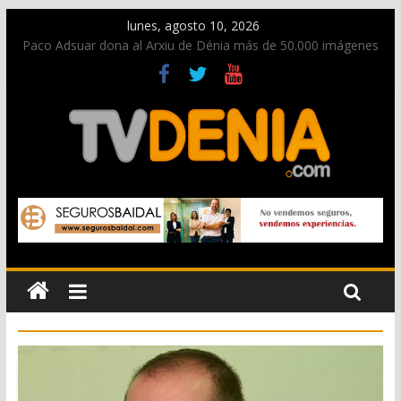
lunes, agosto 10, 2026
Paco Adsuar dona al Arxiu de Dénia más de 50.000 imágenes
de la memoria visual de la ciudad
Nacen las primeras tortugas de Diana y eclosionan otras no
identificadas en la playa de Les Deveses
Dos personas fallecen en un grave accidente en la N-332
entre Benissa y Calp
Una nueva oportunidad para donar sangre en Cruz Roja
Dénia
El bando moro protagonista en la Segunda Entraeta Festera