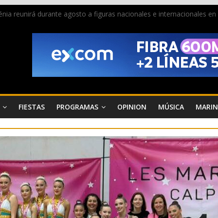
 Dénia reunirá durante agosto a figuras nacionales e internacionales e
ra donar sangre en Cruz Roja Dénia
a en la Segunda Entraeta Festera
 de Dénia más de 50.000 imágenes de la memoria visual de la ciudad
de ambiente la calle Marqués de Campo con la recepción a la Capitaní
FIESTAS
PROGRAMAS
OPINION
MÚSICA
MARIN