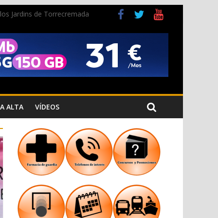
n los Jardins de Torrecremada
a Cristiana
A ALTA
VÍDEOS