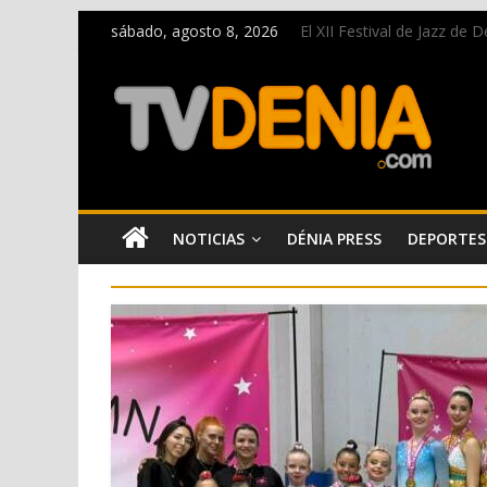
sábado, agosto 8, 2026
El XII Festival de Jazz de
Una nueva oportunidad pa
El bando moro protagonist
Paco Adsuar dona al Arxiu
La Entraeta Festera llena 
NOTICIAS
DÉNIA PRESS
DEPORTES