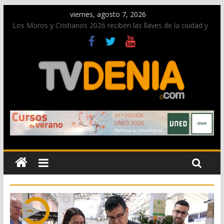
viernes, agosto 7, 2026
Los Moros y Cristianos 2026 reciben las llaves de la ciudad y
dan inicio a las fiestas en Dénia
El bando moro protagonista en la Segunda Entraeta Festera
Paco Adsuar dona al Arxiu de Dénia más de 50.000 imágenes
de la memoria visual de la ciudad
La Entraeta Festera llena de ambiente la calle Marqués de
Campo con la recepción a la Capitanía Cristiana
El XII Festival de Jazz de Dénia reunirá durante agosto a
figuras nacionales e internacionales en los Jardins de
Torrecremada