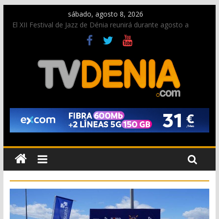
sábado, agosto 8, 2026
El XII Festival de Jazz de Dénia reunirá durante agosto a
figuras nacionales e internacionales en los Jardins de
Torrecremada
Una nueva oportunidad para donar sangre en Cruz Roja
Dénia
El bando moro protagonista en la Segunda Entraeta Festera
Paco Adsuar dona al Arxiu de Dénia más de 50.000 imágenes
de la memoria visual de la ciudad
La Entraeta Festera llena de ambiente la calle Marqués de
Campo con la recepción a la Capitanía Cristiana