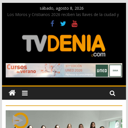
sábado, agosto 8, 2026
Los Moros y Cristianos 2026 reciben las llaves de la ciudad y
dan inicio a las fiestas en Dénia
El bando moro protagonista en la Segunda Entraeta Festera
Paco Adsuar dona al Arxiu de Dénia más de 50.000 imágenes
de la memoria visual de la ciudad
La Entraeta Festera llena de ambiente la calle Marqués de
Campo con la recepción a la Capitanía Cristiana
El XII Festival de Jazz de Dénia reunirá durante agosto a
figuras nacionales e internacionales en los Jardins de
Torrecremada