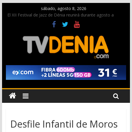
sábado, agosto 8, 2026
El XII Festival de Jazz de Dénia reunirá durante agosto a
figuras nacionales e internacionales en los Jardins de
Torrecremada
Una nueva oportunidad para donar sangre en Cruz Roja
Dénia
El bando moro protagonista en la Segunda Entraeta Festera
Paco Adsuar dona al Arxiu de Dénia más de 50.000 imágenes
de la memoria visual de la ciudad
La Entraeta Festera llena de ambiente la calle Marqués de
Campo con la recepción a la Capitanía Cristiana
Desfile Infantil de Moros