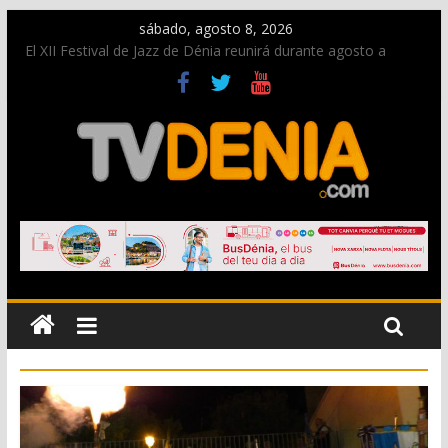
sábado, agosto 8, 2026
El XII Festival de Jazz de Dénia reunirá durante agosto a
figuras nacionales e internacionales en los Jardins de
Torrecremada
Una nueva oportunidad para donar sangre en Cruz Roja
Dénia
El bando moro protagonista en la Segunda Entraeta Festera
Paco Adsuar dona al Arxiu de Dénia más de 50.000 imágenes
de la memoria visual de la ciudad
La Entraeta Festera llena de ambiente la calle Marqués de
Campo con la recepción a la Capitanía Cristiana