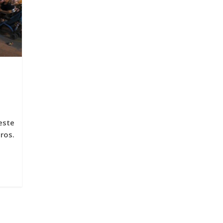
este
ros.