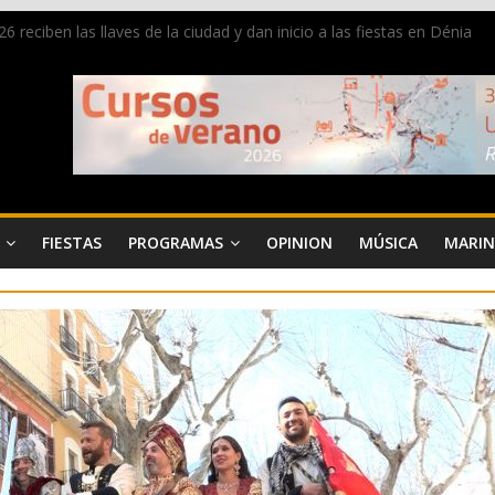
 reciben las llaves de la ciudad y dan inicio a las fiestas en Dénia
a en la Segunda Entraeta Festera
 de Dénia más de 50.000 imágenes de la memoria visual de la ciudad
de ambiente la calle Marqués de Campo con la recepción a la Capitaní
 Dénia reunirá durante agosto a figuras nacionales e internacionales e
FIESTAS
PROGRAMAS
OPINION
MÚSICA
MARIN