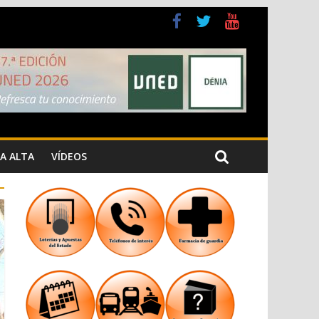
a Cristiana
n los Jardins de Torrecremada
A ALTA
VÍDEOS