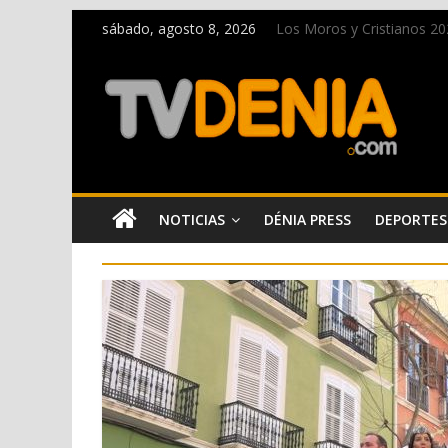
sábado, agosto 8, 2026
Los Moros y Cristianos 2026
El bando moro protagonist
Paco Adsuar dona al Arxiu
La Entraeta Festera llena 
El XII Festival de Jazz de
NOTICIAS
DÉNIA PRESS
DEPORTES