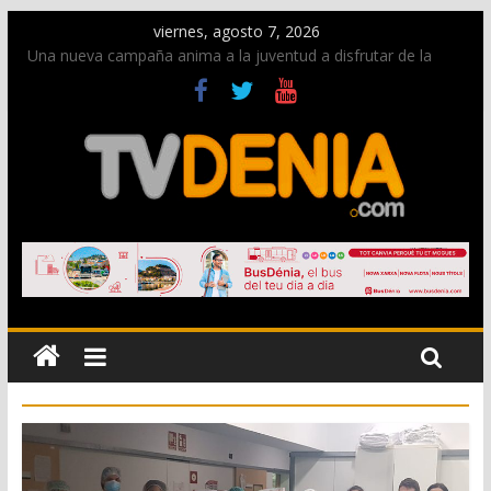
viernes, agosto 7, 2026
Una nueva campaña anima a la juventud a disfrutar de la
fiesta sin alcohol
Paco Adsuar dona al Arxiu de Dénia más de 50.000 imágenes
de la memoria visual de la ciudad
La Entraeta Festera llena de ambiente la calle Marqués de
Campo con la recepción a la Capitanía Cristiana
El XII Festival de Jazz de Dénia reunirá durante agosto a
figuras nacionales e internacionales en los Jardins de
Torrecremada
Los Moros y Cristianos 2026 reciben las llaves de la ciudad y
dan inicio a las fiestas en Dénia