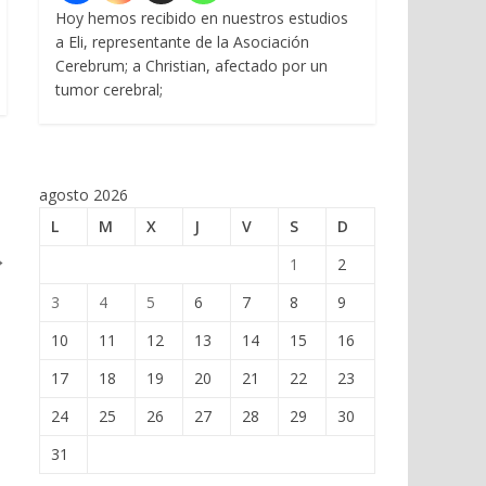
Hoy hemos recibido en nuestros estudios
a Eli, representante de la Asociación
Cerebrum; a Christian, afectado por un
tumor cerebral;
agosto 2026
L
M
X
J
V
S
D
→
1
2
3
4
5
6
7
8
9
10
11
12
13
14
15
16
17
18
19
20
21
22
23
24
25
26
27
28
29
30
31