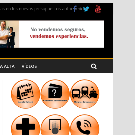
ladas en los nuevos presupuestos autonómicos
 Cristiana
 los Jardins de Torrecremada
A ALTA
VÍDEOS