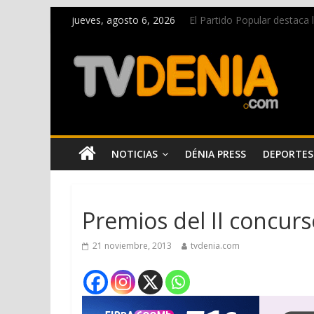
jueves, agosto 6, 2026
El Partido Popular destaca
La Entraeta Festera llena d
El XII Festival de Jazz de 
Los Moros y Cristianos 2026 
Una nueva campaña anima a l
NOTICIAS
DÉNIA PRESS
DEPORTES
Premios del II concur
21 noviembre, 2013
tvdenia.com