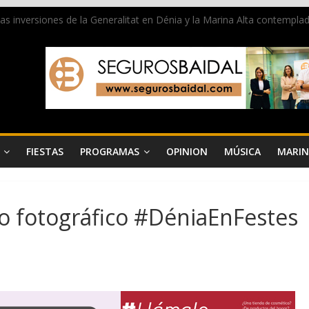
 las inversiones de la Generalitat en Dénia y la Marina Alta contemp
e ambiente la calle Marqués de Campo con la recepción a la Capitanía
Dénia reunirá durante agosto a figuras nacionales e internacionales en
reciben las llaves de la ciudad y dan inicio a las fiestas en Dénia
a juventud a disfrutar de la fiesta sin alcohol
FIESTAS
PROGRAMAS
OPINION
MÚSICA
MARIN
so fotográfico #DéniaEnFestes