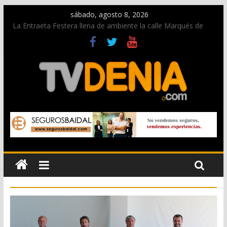
sábado, agosto 8, 2026
La Entraeta Festera llena de ambiente la calle Marqués de
Campo con la recepción a la Capitanía Cristiana
Dos personas fallecen en un grave accidente en la N-332
entre Benissa y Calp
Una nueva oportunidad para donar sangre en Cruz Roja
Dénia
El bando moro protagonista en la Segunda Entraeta Festera
Paco Adsuar dona al Arxiu de Dénia más de 50.000 imágenes
de la memoria visual de la ciudad