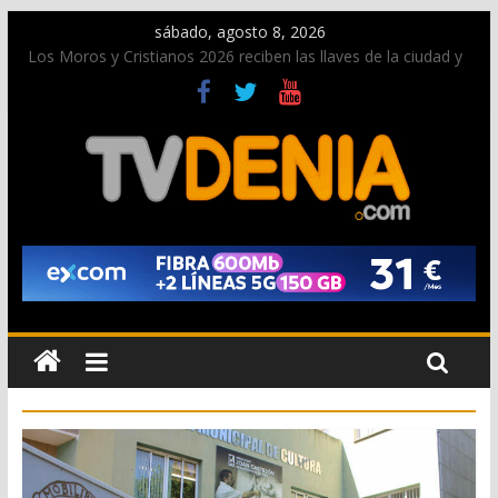
sábado, agosto 8, 2026
Los Moros y Cristianos 2026 reciben las llaves de la ciudad y
dan inicio a las fiestas en Dénia
El bando moro protagonista en la Segunda Entraeta Festera
Paco Adsuar dona al Arxiu de Dénia más de 50.000 imágenes
de la memoria visual de la ciudad
La Entraeta Festera llena de ambiente la calle Marqués de
Campo con la recepción a la Capitanía Cristiana
El XII Festival de Jazz de Dénia reunirá durante agosto a
figuras nacionales e internacionales en los Jardins de
Torrecremada