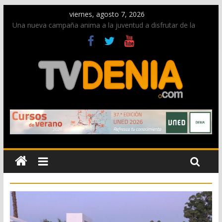
viernes, agosto 7, 2026
Una nueva campaña anima a la juventud a disfrutar de la
fiesta sin alcohol
Paco Adsuar dona al Arxiu de Dénia más de 50.000 imágenes
de la memoria visual de la ciudad
La Entraeta Festera llena de ambiente la calle Marqués de
Campo con la recepción a la Capitanía Cristiana
El XII Festival de Jazz de Dénia reunirá durante agosto a
figuras nacionales e internacionales en los Jardins de
Torrecremada
Los Moros y Cristianos 2026 reciben las llaves de la ciudad y
dan inicio a las fiestas en Dénia