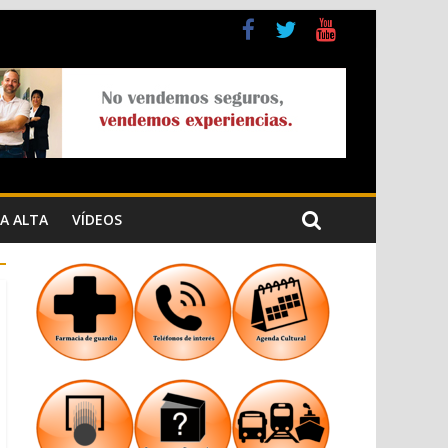
a Cristiana
n los Jardins de Torrecremada
A ALTA
VÍDEOS