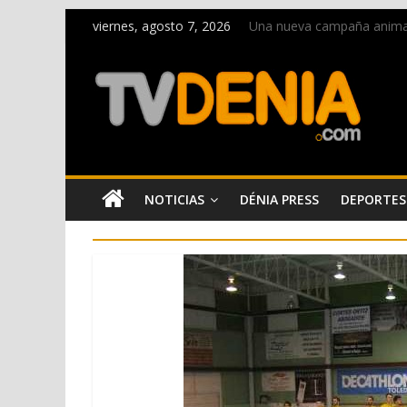
viernes, agosto 7, 2026
Una nueva campaña anima a 
Paco Adsuar dona al Arxiu
La Entraeta Festera llena 
El XII Festival de Jazz de 
Los Moros y Cristianos 2026
NOTICIAS
DÉNIA PRESS
DEPORTES