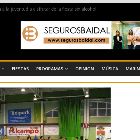
la juventud a disfrutar de la fiesta sin alcohol
 de Dénia más de 50.000 imágenes de la memoria visual de la ciudad
de ambiente la calle Marqués de Campo con la recepción a la Capitaní
Dénia reunirá durante agosto a figuras nacionales e internacionales e
 reciben las llaves de la ciudad y dan inicio a las fiestas en Dénia
FIESTAS
PROGRAMAS
OPINION
MÚSICA
MARIN