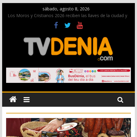
sábado, agosto 8, 2026
Los Moros y Cristianos 2026 reciben las llaves de la ciudad y
dan inicio a las fiestas en Dénia
El bando moro protagonista en la Segunda Entraeta Festera
Paco Adsuar dona al Arxiu de Dénia más de 50.000 imágenes
de la memoria visual de la ciudad
La Entraeta Festera llena de ambiente la calle Marqués de
Campo con la recepción a la Capitanía Cristiana
El XII Festival de Jazz de Dénia reunirá durante agosto a
figuras nacionales e internacionales en los Jardins de
Torrecremada