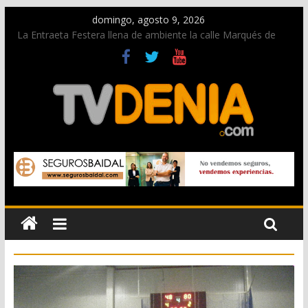
domingo, agosto 9, 2026
La Entraeta Festera llena de ambiente la calle Marqués de
Campo con la recepción a la Capitanía Cristiana
Dos personas fallecen en un grave accidente en la N-332
entre Benissa y Calp
Una nueva oportunidad para donar sangre en Cruz Roja
Dénia
El bando moro protagonista en la Segunda Entraeta Festera
Paco Adsuar dona al Arxiu de Dénia más de 50.000 imágenes
de la memoria visual de la ciudad