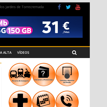
n los Jardins de Torrecremada
a Cristiana
A ALTA
VÍDEOS