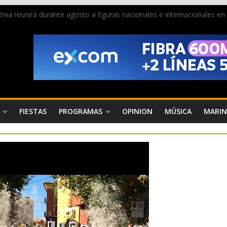
 Dénia reunirá durante agosto a figuras nacionales e internacionales e
ra donar sangre en Cruz Roja Dénia
a en la Segunda Entraeta Festera
 de Dénia más de 50.000 imágenes de la memoria visual de la ciudad
de ambiente la calle Marqués de Campo con la recepción a la Capitaní
FIESTAS
PROGRAMAS
OPINION
MÚSICA
MARIN