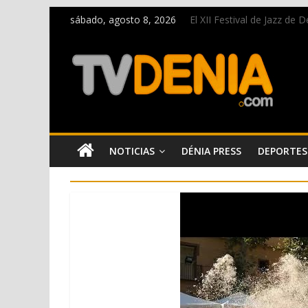
sábado, agosto 8, 2026
El XII Festival de Jazz de
Una nueva oportunidad pa
El bando moro protagonist
Paco Adsuar dona al Arxiu
La Entraeta Festera llena 
NOTICIAS
DÉNIA PRESS
DEPORTES