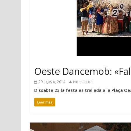
Oeste Dancemob: «Fall
29 agosto, 2014
tvdenia.com
Dissabte 23 la festa es tralladà a la Plaça Oe
Leer más