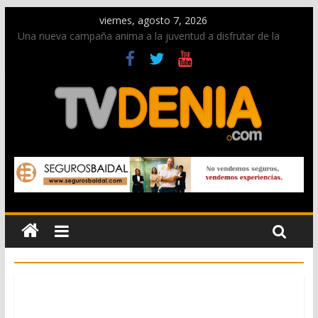
viernes, agosto 7, 2026
Una nueva campaña anima a la juventud a disfrutar de la
fiesta sin alcohol
Paco Adsuar dona al Arxiu de Dénia más de 50.000 imágenes
de la memoria visual de la ciudad
La Entraeta Festera llena de ambiente la calle Marqués de
Campo con la recepción a la Capitanía Cristiana
El XII Festival de Jazz de Dénia reunirá durante agosto a
figuras nacionales e internacionales en los Jardins de
Torrecremada
Los Moros y Cristianos 2026 reciben las llaves de la ciudad y
dan inicio a las fiestas en Dénia