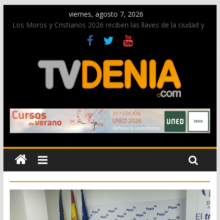
viernes, agosto 7, 2026
Los Moros y Cristianos 2026 reciben las llaves de la ciudad y
dan inicio a las fiestas en Dénia
El bando moro protagonista en la Segunda Entraeta Festera
Paco Adsuar dona al Arxiu de Dénia más de 50.000 imágenes
de la memoria visual de la ciudad
La Entraeta Festera llena de ambiente la calle Marqués de
Campo con la recepción a la Capitanía Cristiana
El XII Festival de Jazz de Dénia reunirá durante agosto a
figuras nacionales e internacionales en los Jardins de
Torrecremada