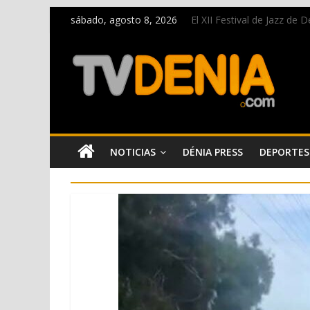
sábado, agosto 8, 2026
El XII Festival de Jazz de
Una nueva oportunidad pa
El bando moro protagonist
Paco Adsuar dona al Arxiu
La Entraeta Festera llena 
NOTICIAS
DÉNIA PRESS
DEPORTES