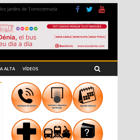
n los Jardins de Torrecremada
a Cristiana
A ALTA
VÍDEOS