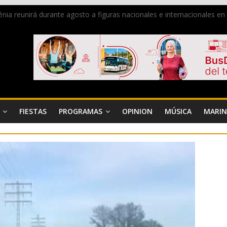
 Dénia reunirá durante agosto a figuras nacionales e internacionales e
ra donar sangre en Cruz Roja Dénia
a en la Segunda Entraeta Festera
 de Dénia más de 50.000 imágenes de la memoria visual de la ciudad
de ambiente la calle Marqués de Campo con la recepción a la Capitaní
FIESTAS
PROGRAMAS
OPINION
MÚSICA
MARIN