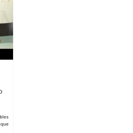
o
bles
 que